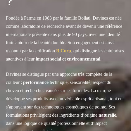
?
Fondée à Parme en 1983 par la famille Bollati, Davines est née
comme laboratoire de recherche avant de devenir une référence
internationale présente dans plus de 90 pays, avec une identité
forte autour de la beauté durable. Son engagement est aussi
reconnu par la certification
B Corp
, qui distingue les entreprises
attentives à leur
impact social et environnemental
.
Davines se distingue par une approche très complète de la
couleur :
performance
technique, sensorialité, respect du
cheveu et recherche avancée sur les formules. La marque
développe ses produits avec un véritable esprit artisanal, tout en
s’appuyant sur des technologies cosmétiques de pointe. Ses
formulations privilégient des ingrédients d’origine
naturelle
,
dans une logique de qualité professionnelle et d’impact