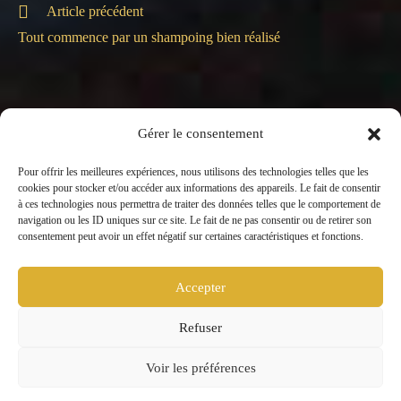
Article précédent
Tout commence par un shampoing bien réalisé
Gérer le consentement
Pour offrir les meilleures expériences, nous utilisons des technologies telles que les
cookies pour stocker et/ou accéder aux informations des appareils. Le fait de consentir
à ces technologies nous permettra de traiter des données telles que le comportement de
Nous sommes à la
navigation ou les ID uniques sur ce site. Le fait de ne pas consentir ou de retirer son
Retrouvez-nous sur les
recherche de
consentement peut avoir un effet négatif sur certaines caractéristiques et fonctions.
réseaux
collaborateurs. Si vous
êtes coiffeur ou styliste,
Accepter
rendez-vous sur la page
Recrutement
Refuser
64 chaussée de Waterloo, 1180 Uccle –
© 2026 – Michel
Voir les préférences
Guerrero