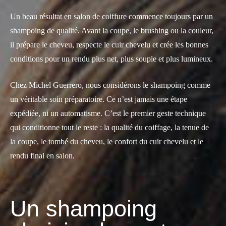
Un beau résultat en salon de coiffure commence toujours par un
shampoing de qualité. Avant la coupe, le brushing ou la couleur,
il prépare le cheveu, respecte le cuir chevelu et crée les bonnes
conditions pour un rendu plus net, plus souple et plus lumineux.
Chez Michel Guerrero, nous considérons le shampoing comme
un véritable soin préparatoire. Ce n’est jamais une étape
expédiée, ni un automatisme. C’est le premier geste technique
qui conditionne tout le reste : la qualité du coiffage, la tenue de
la coupe, le tombé du cheveu, le confort du cuir chevelu et le
rendu final en salon.
Un shampoing